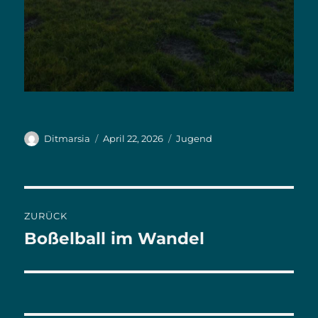
Autor
Ditmarsia
Veröffentlicht
April 22, 2026
Kategorien
Jugend
am
Beitrags-
ZURÜCK
Navigation
Boßelball im Wandel
Vorheriger
Beitrag: