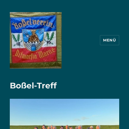
MENÜ
BV.Ditmarsia Marne von 1895
Boßel-Treff