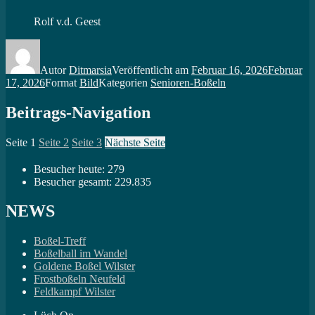
Rolf v.d. Geest
Autor
Ditmarsia
Veröffentlicht am
Februar 16, 2026
Februar
17, 2026
Format
Bild
Kategorien
Senioren-Boßeln
Beitrags-Navigation
Seite
1
Seite
2
Seite
3
Nächste Seite
Besucher heute:
279
Besucher gesamt:
229.835
NEWS
Boßel-Treff
Boßelball im Wandel
Goldene Boßel Wilster
Frostboßeln Neufeld
Feldkampf Wilster