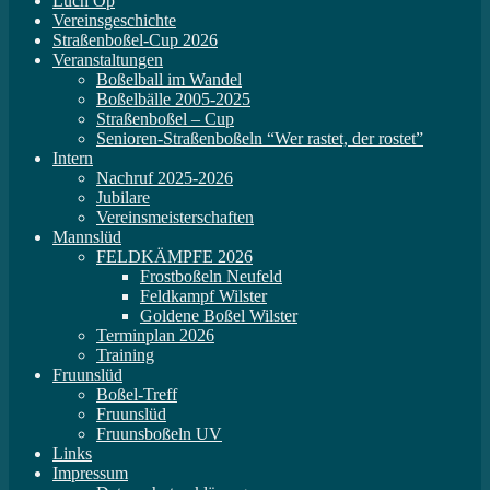
Lüch Op
Vereinsgeschichte
Straßenboßel-Cup 2026
Veranstaltungen
Boßelball im Wandel
Boßelbälle 2005-2025
Straßenboßel – Cup
Senioren-Straßenboßeln “Wer rastet, der rostet”
Intern
Nachruf 2025-2026
Jubilare
Vereinsmeisterschaften
Mannslüd
FELDKÄMPFE 2026
Frostboßeln Neufeld
Feldkampf Wilster
Goldene Boßel Wilster
Terminplan 2026
Training
Fruunslüd
Boßel-Treff
Fruunslüd
Fruunsboßeln UV
Links
Impressum