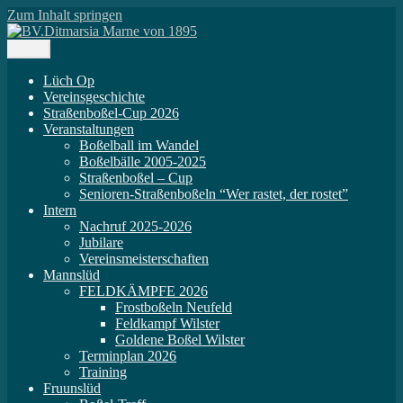
Zum Inhalt springen
Menü
BV.Ditmarsia Marne von 1895
BV.Ditmarsia Marne von 1895
Lüch Op
Vereinsgeschichte
Straßenboßel-Cup 2026
Veranstaltungen
Boßelball im Wandel
Boßelbälle 2005-2025
Straßenboßel – Cup
Senioren-Straßenboßeln “Wer rastet, der rostet”
Intern
Nachruf 2025-2026
Jubilare
Vereinsmeisterschaften
Mannslüd
FELDKÄMPFE 2026
Frostboßeln Neufeld
Feldkampf Wilster
Goldene Boßel Wilster
Terminplan 2026
Training
Fruunslüd