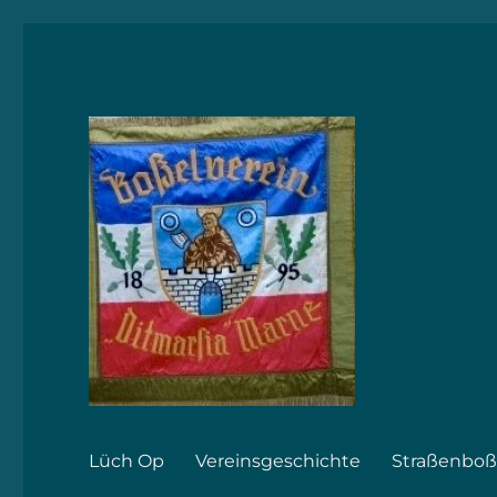
BV.Ditmarsia Marne von 1895
BV.Ditmarsia Marne von 
Lüch Op
Vereinsgeschichte
Straßenboß