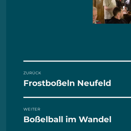
Beitrags-
ZURÜCK
Navigation
Frostboßeln Neufeld
Vorheriger
Beitrag:
WEITER
Boßelball im Wandel
Nächster
Beitrag: