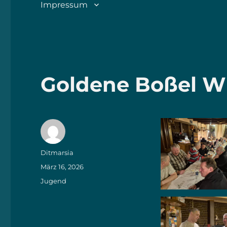
Impressum
Goldene Boßel Wi
Autor
Ditmarsia
Veröffentlicht
März 16, 2026
am
Kategorien
Jugend