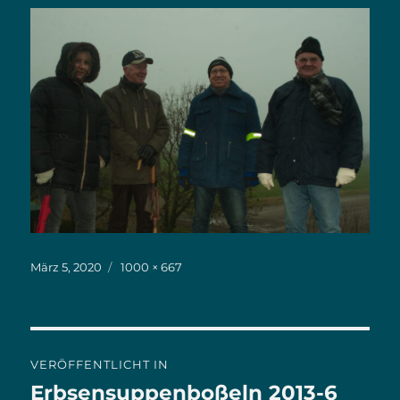
Veröffentlicht
März 5, 2020
Originalgröße
1000 × 667
am
Beitrags-
VERÖFFENTLICHT IN
Navigation
Erbsensuppenboßeln 2013-6