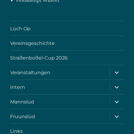
Feldkampf Wilster
Lüch Op
Vereinsgeschichte
Straßenboßel-Cup 2026
Unterme
Veranstaltungen
öffnen
Unterme
Intern
öffnen
Unterme
Mannslüd
öffnen
Unterme
Fruunslüd
öffnen
Links