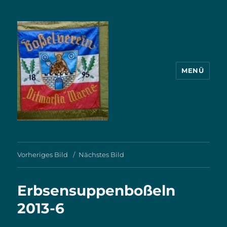
MENÜ
BV.Ditmarsia Marne von 1895
Vorheriges Bild
Nächstes Bild
Erbsensuppenboßeln
2013-6