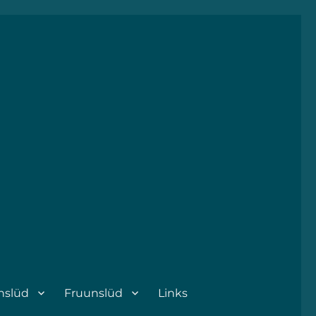
nslüd
Fruunslüd
Links