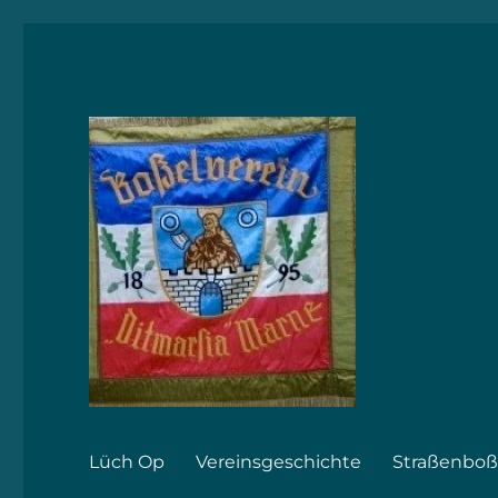
BV.Ditmarsia Marne von 1895
BV.Ditmarsia Marne von 
Lüch Op
Vereinsgeschichte
Straßenboß