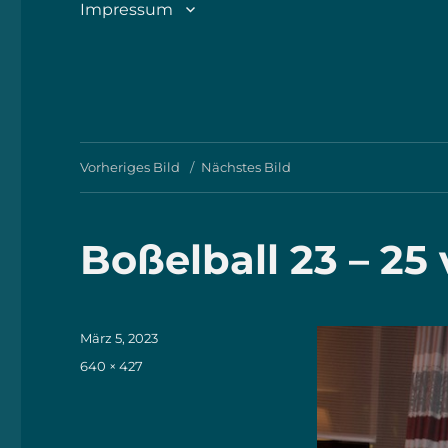
Impressum
Vorheriges Bild
Nächstes Bild
Boßelball 23 – 25
Veröffentlicht
März 5, 2023
am
Originalgröße
640 × 427