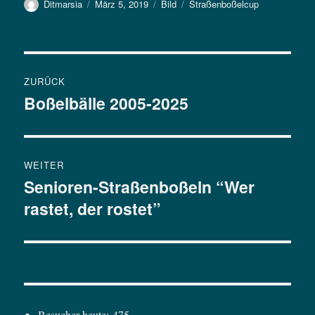
Autor
Ditmarsia
Veröffentlicht
März 5, 2019
Format
Bild
Kategorien
Straßenboßelcup
am
Beitrags-
ZURÜCK
Navigation
Boßelbälle 2005-2025
Vorheriger
Beitrag:
WEITER
Senioren-Straßenboßeln “Wer
Nächster
rastet, der rostet”
Beitrag:
Besucher heute:
475