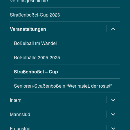
Vereinsgeschichte
Straßenboßel-Cup 2026
Untermen
Veranstaltungen
öffnen
Boßelball im Wandel
Boßelbälle 2005-2025
Straßenboßel – Cup
Senioren-Straßenboßeln “Wer rastet, der rostet”
Untermen
Intern
öffnen
Untermen
Mannslüd
öffnen
Untermen
Fruunslüd