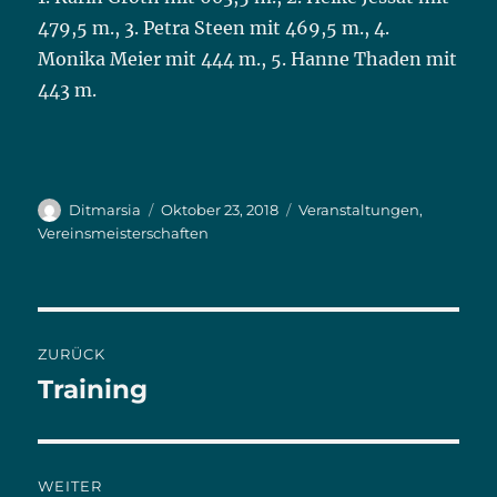
479,5 m., 3. Petra Steen mit 469,5 m., 4.
Monika Meier mit 444 m., 5. Hanne Thaden mit
443 m.
Autor
Ditmarsia
Veröffentlicht
Oktober 23, 2018
Kategorien
Veranstaltungen
,
am
Vereinsmeisterschaften
Beitrags-
ZURÜCK
Navigation
Training
Vorheriger
Beitrag:
WEITER