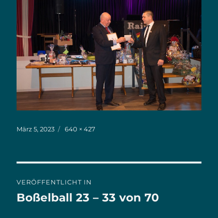
Veröffentlicht
März 5, 2023
Originalgröße
640 × 427
am
Beitrags-
VERÖFFENTLICHT IN
Navigation
Boßelball 23 – 33 von 70